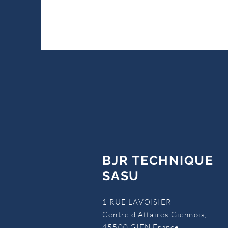
BJR TECHNIQUE
SASU
1 RUE LAVOISIER
Centre d'Affaires Giennois,
45500 GIEN France